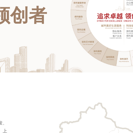
领创者
发、
、上