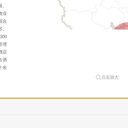
域、
物业
综合
苏、
00
管理
酒店
名酒
十余
点击放大